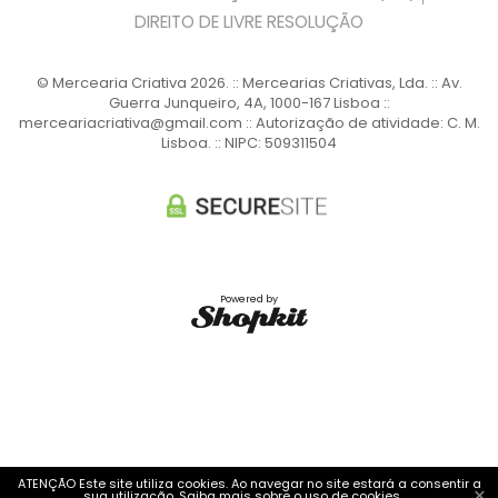
DIREITO DE LIVRE RESOLUÇÃO
© Mercearia Criativa 2026. :: Mercearias Criativas, Lda. :: Av.
Guerra Junqueiro, 4A, 1000-167 Lisboa ::
merceariacriativa@gmail.com :: Autorização de atividade: C. M.
Lisboa. :: NIPC: 509311504
Powered by
ATENÇÃO Este site utiliza cookies. Ao navegar no site estará a consentir a
×
sua utilização.
Saiba mais sobre o uso de cookies