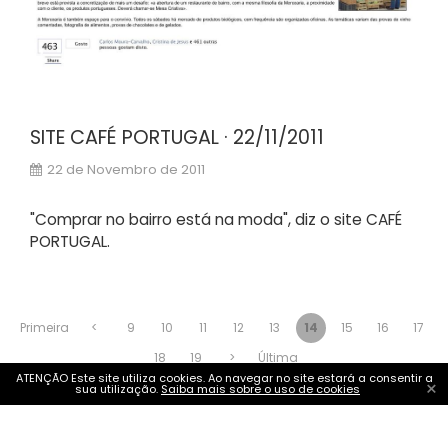
SITE CAFÉ PORTUGAL · 22/11/2011
22 de Novembro de 2011
"Comprar no bairro está na moda", diz o site CAFÉ
PORTUGAL.
Primeira
<
9
10
11
12
13
14
15
16
17
18
19
>
Última
ATENÇÃO Este site utiliza cookies. Ao navegar no site estará a consentir a
×
sua utilização.
Saiba mais sobre o uso de cookies